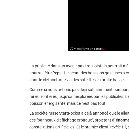
La publicité dans un avenir pas trop lointain pourrait mêm
pourrait être Pepsi. Le géant des boissons gazeuses a c
dans le ciel nocturne via des satellites en orbite basse.
Comme si nous n'étions pas déjà suffisamment bombard
rares frontières jusqu'ici inexplorées par les publicités.
boisson énergisante, mais ce n'est pas tout.
La société russe StartRocket a déjà annoncé qu'elle all
des "panneaux d'affichage orbitaux", projetant d'
énormes
constellations artificielles. Et le premier client, révèle-t