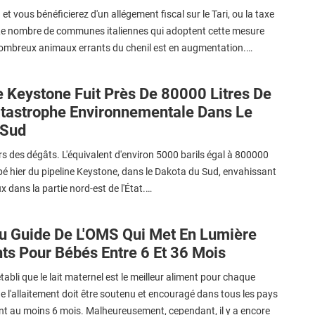
et vous bénéficierez d'un allégement fiscal sur le Tari, ou la taxe
 Le nombre de communes italiennes qui adoptent cette mesure
ombreux animaux errants du chenil est en augmentation.…
e Keystone Fuit Près De 80000 Litres De
atastrophe Environnementale Dans Le
 Sud
ours des dégâts. L'équivalent d'environ 5000 barils égal à 800000
ppé hier du pipeline Keystone, dans le Dakota du Sud, envahissant
dans la partie nord-est de l'État.…
u Guide De L'OMS Qui Met En Lumière
ts Pour Bébés Entre 6 Et 36 Mois
tabli que le lait maternel est le meilleur aliment pour chaque
 l'allaitement doit être soutenu et encouragé dans tous les pays
 au moins 6 mois. Malheureusement, cependant, il y a encore