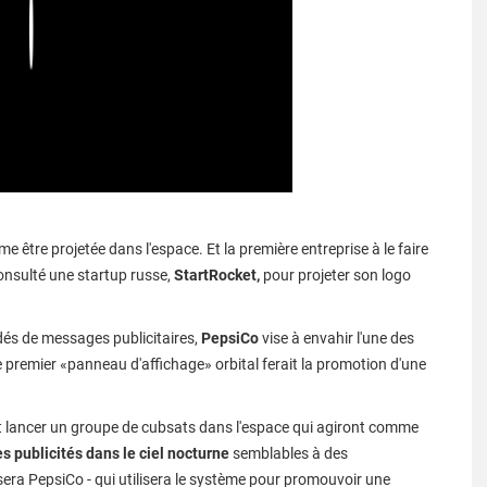
Play
e être projetée dans l'espace. Et la première entreprise à le faire
onsulté une startup russe,
StartRocket,
pour projeter son logo
és de messages publicitaires,
PepsiCo
vise à envahir l'une des
 Le premier «panneau d'affichage» orbital ferait la promotion d'une
ait lancer un groupe de cubsats dans l'espace qui agiront comme
 publicités dans le ciel nocturne
semblables à des
-il, sera PepsiCo - qui utilisera le système pour promouvoir une