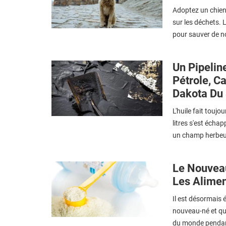
Adoptez un chien 
sur les déchets.
pour sauver de n
Un Pipelin
Pétrole, C
Dakota Du
L'huile fait touj
litres s'est écha
un champ herbeux 
Le Nouvea
Les Alimen
Il est désormais é
nouveau-né et que
du monde pendant