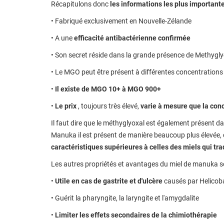
Récapitulons donc
les informations les plus important
• Fabriqué exclusivement en Nouvelle-Zélande
• A une
efficacité antibactérienne confirmée
• Son secret réside dans la grande présence de Methygl
• Le MGO peut être présent à différentes concentrations 
•
Il existe de MGO 10+ à MGO 900+
•
Le prix
, toujours très élevé,
varie à mesure que la co
Il faut dire que le méthyglyoxal est également présent da
Manuka il est présent de manière beaucoup plus élevée, c
caractéristiques supérieures à celles des miels qui tr
Les autres propriétés et avantages du miel de manuka s
•
Utile en cas de gastrite et d'ulcère
causés par Helicoba
• Guérit la pharyngite, la laryngite et l'amygdalite
•
Limiter les effets secondaires de la chimiothérapie