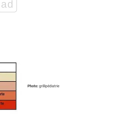
ad
Photo:
grillipédiatrie