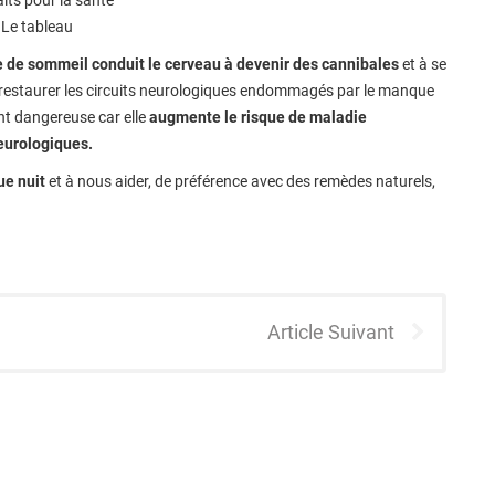
aits pour la santé
 Le tableau
de sommeil conduit le cerveau à devenir des cannibales
et à se
e restaurer les circuits neurologiques endommagés par le manque
nt dangereuse car elle
augmente le risque de maladie
eurologiques.
ue nuit
et à nous aider, de préférence avec des remèdes naturels,
Article Suivant