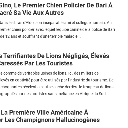
Gino, Le Premier Chien Policier De Bari À
acré Sa Vie Aux Autres
 dans les bras d'Aldo, son inséparable ami et collègue humain. Au
premier chien policier avec lequel l'équipe canine de la police de Bari
é de 12 ans et souffrant d'une terrible maladie.…
 Terrifiantes De Lions Négligés, Élevés
Caressés Par Les Touristes
s comme de véritables usines de lions. Ici, des milliers de
evés en captivité pour être utilisés par l'industrie du tourisme. De
choquantes révèlent ce qui se cache derrière le troupeau de lions
ographiés par des touristes sans méfiance en Afrique du Sud…
 La Première Ville Américaine À
er Les Champignons Hallucinogènes