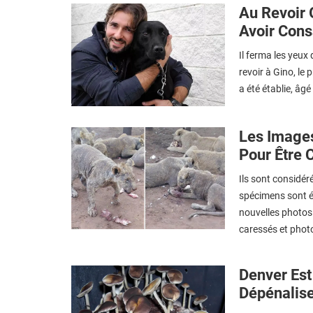
Au Revoir 
Avoir Cons
Il ferma les yeux
revoir à Gino, le 
a été établie, âg
Les Images
Pour Être 
Ils sont considéré
spécimens sont él
nouvelles photos 
caressés et phot
Denver Est
Dépénalis