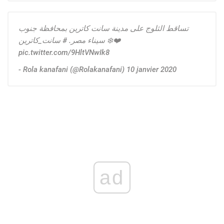
تساقط الثلوج على مدينة سانت كاترين بمحافظة جنوب
سيناء مصر. # سانت_كاترين ❄️❤️
pic.twitter.com/9HltVNwIk8
- Rola kanafani (@Rolakanafani) 10 janvier 2020
ad