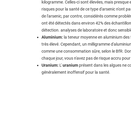
kilogramme. Celles-ci sont élevées, mais presque e
risques pour la santé de ce type d'arsenic n'ont p
de l'arsenic, par contre, considérés comme probléma
ont été détectés dans environ 42% des échantillons 
détection. analyses de laboratoire et donc sensib
Aluminium:
la teneur moyenne en aluminium des fe
très élevé. Cependant, un milligramme d'aluminiu
comme une consommation sûre, selon le BfR. Donc
chaque jour, vous n'avez pas de risque accru pour 
Uranium:
L'
uranium
présent dans les algues ne co
généralement inoffensif pour la santé.