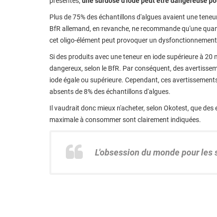
présentes,
une surdose d'iode peut être dangereuse pou
Plus de 75% des échantillons d'algues avaient une teneu
BfR allemand, en revanche, ne recommande qu'une quanti
cet oligo-élément peut provoquer un dysfonctionnement 
Si des produits avec une teneur en iode supérieure à 20 
dangereux, selon le BfR. Par conséquent, des avertissem
iode égale ou supérieure. Cependant, ces avertissement
absents de 8% des échantillons d'algues.
Il vaudrait donc mieux n'acheter, selon Okotest, que des 
maximale à consommer sont clairement indiquées.
L'obsession du monde pour les s