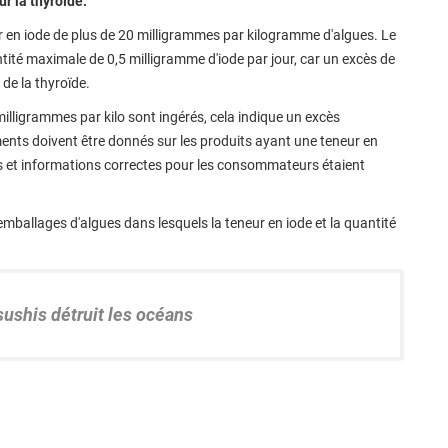
r la thyroïde.
r en iode de plus de 20 milligrammes par kilogramme d'algues. Le
té maximale de 0,5 milligramme d'iode par jour, car un excès de
de la thyroïde.
milligrammes par kilo sont ingérés, cela indique un excès
ents doivent être donnés sur les produits ayant une teneur en
s et informations correctes pour les consommateurs étaient
emballages d'algues dans lesquels la teneur en iode et la quantité
ushis détruit les océans