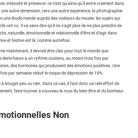
c intensité et présence: ce n'est qu'ainsi qu'il entre vraiment dans
ne autre dimension, vers une autre expérience: la photographie.
ntre une étude menée auprès des visiteurs du musée: les sujets qui
ls ont vu. Il va sans dire qu'il ne s'agit plus de ne plus prendre de
, naturelle, émotionnelle et relationnelle d'être et d'agir dans
ive et festive est là: comme autrefois.
e maintenant, il devrait être clair pour tout le monde que
 demi-heure à un rythme soutenu, au moins trois fois par
hines, des hormones qui produisent des émotions positives. Une
3 fois par semaine réduit le risque de dépression de 19%.
à bouger peu ou rien. Dans ce cas, il faut donc un réel effort de
ement, faire tourner à nouveau la roue du bien-être et du bonheur.
Émotionnelles Non