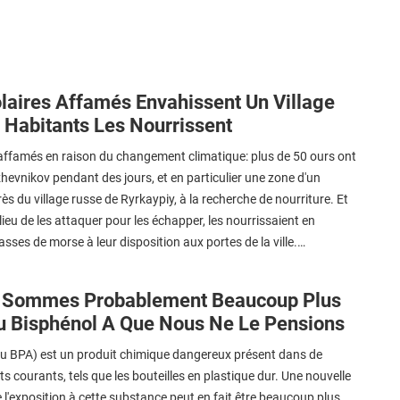
laires Affamés Envahissent Un Village
 Habitants Les Nourrissent
affamés en raison du changement climatique: plus de 50 ours ont
hevnikov pendant des jours, et en particulier une zone d'un
rès du village russe de Ryrkaypiy, à la recherche de nourriture. Et
lieu de les attaquer pour les échapper, les nourrissaient en
asses de morse à leur disposition aux portes de la ville.…
 Sommes Probablement Beaucoup Plus
u Bisphénol A Que Nous Ne Le Pensions
ou BPA) est un produit chimique dangereux présent dans de
 courants, tels que les bouteilles en plastique dur. Une nouvelle
 l'exposition à cette substance peut en fait être beaucoup plus