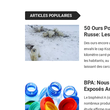
ARTICLES POPULAIRES
50 Ours Po
Russe: Les
Des ours encore 
envahi le cap Koz
kilomètre carré p
les habitants, au 
laissant des carc
BPA: Nous
Exposés A
Le bisphénol A (
nombreux produits
étude affirme que