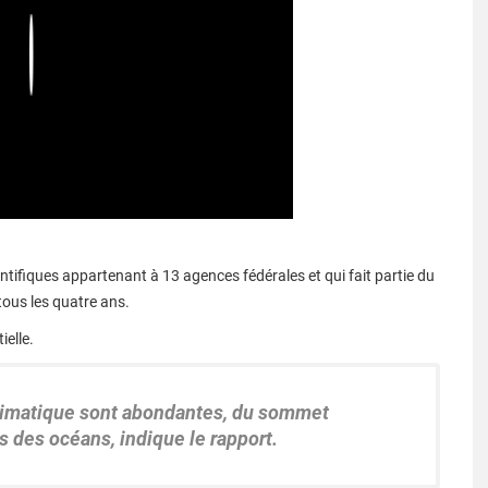
Play
ientifiques appartenant à 13 agences fédérales et qui fait partie du
ous les quatre ans.
ielle.
imatique sont abondantes, du sommet
 des océans, indique le rapport.