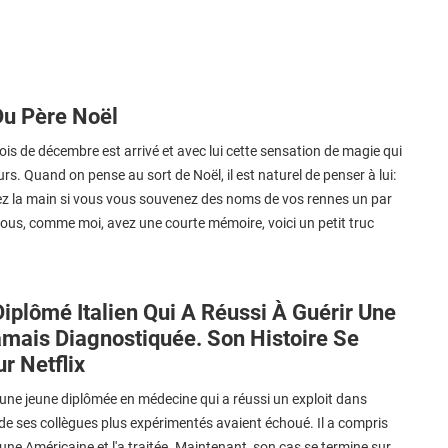
Du Père Noël
ois de décembre est arrivé et avec lui cette sensation de magie qui
rs. Quand on pense au sort de Noël, il est naturel de penser à lui:
vez la main si vous vous souvenez des noms de vos rennes un par
i vous, comme moi, avez une courte mémoire, voici un petit truc
 Diplômé Italien Qui A Réussi À Guérir Une
mais Diagnostiquée. Son Histoire Se
r Netflix
une jeune diplômée en médecine qui a réussi un exploit dans
de ses collègues plus expérimentés avaient échoué. Il a compris
 une Américaine et l'a traitée. Maintenant, son cas se termine sur