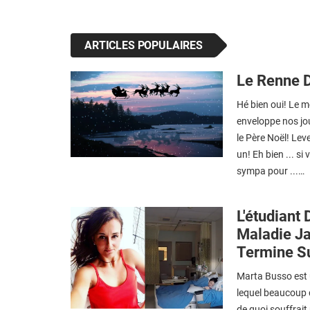
ARTICLES POPULAIRES
Le Renne 
Hé bien oui! Le m
enveloppe nos jou
le Père Noël! Le
un! Eh bien ... s
sympa pour ...…
L'étudiant
Maladie Ja
Termine Su
Marta Busso est 
lequel beaucoup 
de quoi souffrait