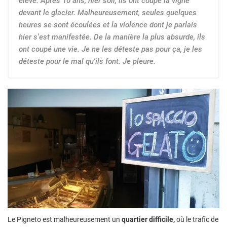
élevé. Après 10 ans, hier soir, ils ont coupé la vigne
devant le glacier. Malheureusement, seules quelques
heures se sont écoulées et la violence dont je parlais
hier s'est manifestée. De la manière la plus absurde, ils
ont coupé une vie. Je ne les déteste pas pour ça, je les
déteste pour le mal qu'ils font. Je pleure.
Le Pigneto est malheureusement un
quartier difficile,
où le trafic de