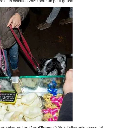
ro à un biscuit à 2h50 pour un petit gâteau.
a première voiture Ape
d'Europe
à être dédiée uniquement et