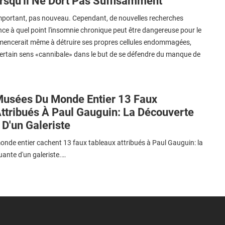
squ'il Ne Dort Pas Suffisamment
mportant, pas nouveau. Cependant, de nouvelles recherches
ce à quel point l'insomnie chronique peut être dangereuse pour le
encerait même à détruire ses propres cellules endommagées,
ertain sens «cannibale» dans le but de se défendre du manque de
Musées Du Monde Entier 13 Faux
ttribués À Paul Gauguin: La Découverte
D'un Galeriste
nde entier cachent 13 faux tableaux attribués à Paul Gauguin: la
ante d'un galeriste.…