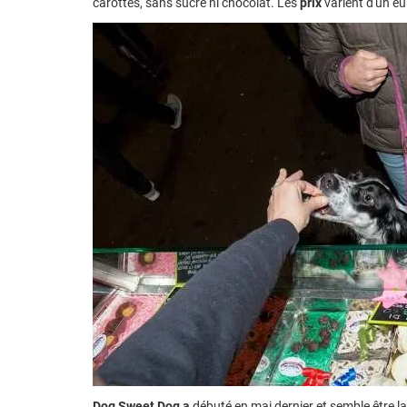
carottes, sans sucre ni chocolat. Les
prix
varient d'un eu
Dog Sweet Dog a
débuté en mai dernier et semble être l