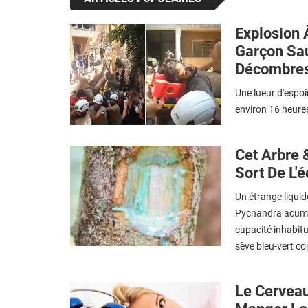
Explosion 
Garçon Sa
Décombre
Une lueur d'espo
environ 16 heure
Cet Arbre 
Sort De L'
Un étrange liquid
Pycnandra acumina
capacité inhabitu
sève bleu-vert co
Le Cervea