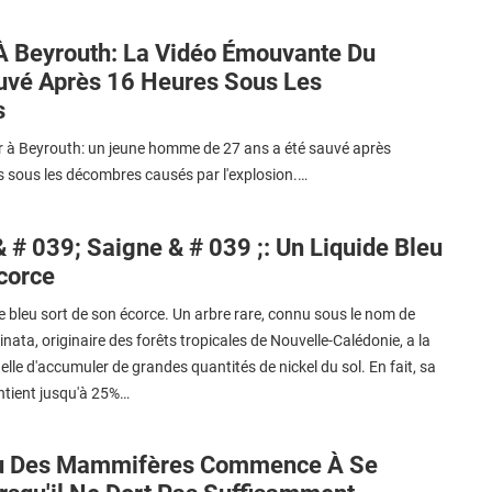
À Beyrouth: La Vidéo Émouvante Du
uvé Après 16 Heures Sous Les
s
ir à Beyrouth: un jeune homme de 27 ans a été sauvé après
s sous les décombres causés par l'explosion.…
& # 039; Saigne & # 039 ;: Un Liquide Bleu
écorce
e bleu sort de son écorce. Un arbre rare, connu sous le nom de
ta, originaire des forêts tropicales de Nouvelle-Calédonie, a la
elle d'accumuler de grandes quantités de nickel du sol. En fait, sa
ntient jusqu'à 25%…
u Des Mammifères Commence À Se