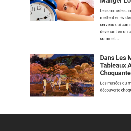
Manger Lor
Le sommeil est i
mettent en éviden
cerveau qui comm
devenant en un c
sommeil.…
Dans Les 
Tableaux A
Choquante 
Les musées du mo
découverte choqu